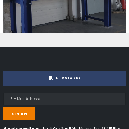
E - KATALOG
SENDEN
Hauptverwaltung :
İkitelli Org.San.Bölg. Mutsan San.Sit M5 Blok.