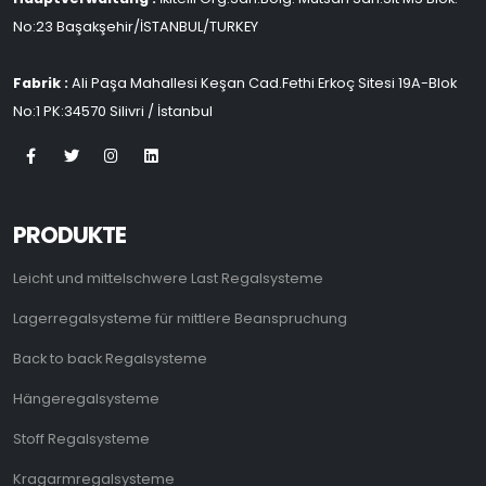
No:23 Başakşehir/İSTANBUL/TURKEY
Fabrik :
Ali Paşa Mahallesi Keşan Cad.Fethi Erkoç Sitesi 19A-Blok
No:1 PK:34570 Silivri / İstanbul
PRODUKTE
Leicht und mittelschwere Last Regalsysteme
Lagerregalsysteme für mittlere Beanspruchung
Back to back Regalsysteme
Hängeregalsysteme
Stoff Regalsysteme
Kragarmregalsysteme