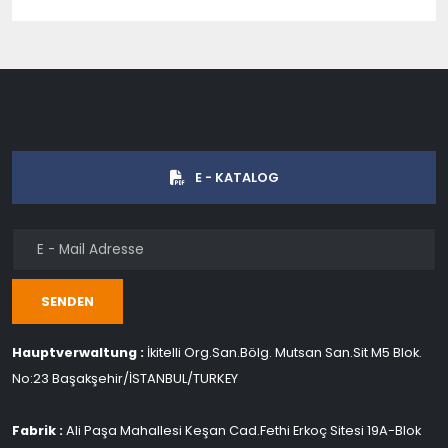
E - KATALOG
SENDEN
Hauptverwaltung :
İkitelli Org.San.Bölg. Mutsan San.Sit M5 Blok.
No:23 Başakşehir/İSTANBUL/TURKEY
Fabrik :
Ali Paşa Mahallesi Keşan Cad.Fethi Erkoç Sitesi 19A-Blok