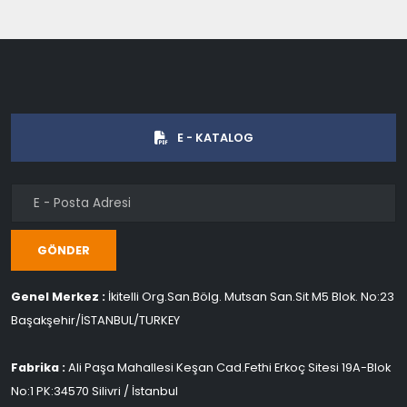
E - KATALOG
GÖNDER
Genel Merkez :
İkitelli Org.San.Bölg. Mutsan San.Sit M5 Blok. No:23
Başakşehir/İSTANBUL/TURKEY
Fabrika :
Ali Paşa Mahallesi Keşan Cad.Fethi Erkoç Sitesi 19A-Blok
No:1 PK:34570 Silivri / İstanbul